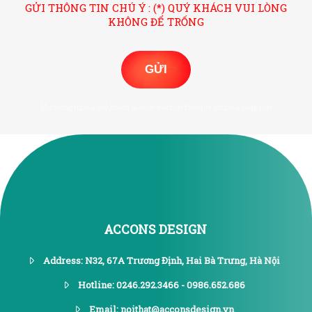
GỬI THÔNG TIN CHÚ Ý : (*) QUÝ KHÁCH VUI LÒNG
KHÔNG ĐỂ TRỐNG
GỬI
Mọi thông tin của quý khách sẽ được bảo mật theo quy định của pháp luật
ACCONS DESIGN
Address: N32, 67A Trương Định, Hai Bà Trưng, Hà Nội
Hotline: 0246.292.3466 - 0986.652.686
Email: noithat@acconsdesign.vn