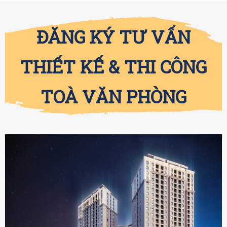
ĐĂNG KÝ TƯ VẤN
THIẾT KẾ & THI CÔNG
TOÀ VĂN PHÒNG