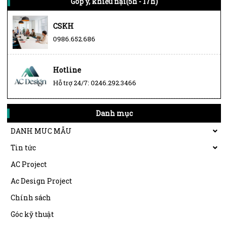
Góp ý, khiếu nại(5h - 17h)
CSKH
0986.652.686
Hotline
Hỗ trợ 24/7: 0246.292.3466
Danh mục
DANH MUC MẪU
Tin tức
AC Project
Ac Design Project
Chính sách
Góc kỹ thuật