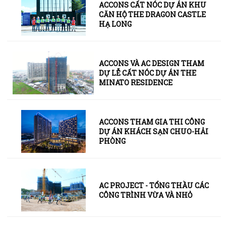
ACCONS CẤT NÓC DỰ ÁN KHU
CĂN HỘ THE DRAGON CASTLE
HẠ LONG
ACCONS VÀ AC DESIGN THAM
DỰ LỄ CẤT NÓC DỰ ÁN THE
MINATO RESIDENCE
ACCONS THAM GIA THI CÔNG
DỰ ÁN KHÁCH SẠN CHUO-HẢI
PHÒNG
AC PROJECT - TỔNG THẦU CÁC
CÔNG TRÌNH VỪA VÀ NHỎ