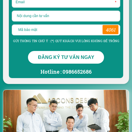
*
4061
GỬI THÔNG TIN CHÚ Ý : (*) QUÝ KHÁCH VUI LÒNG KHÔNG ĐỂ TRỐNG
ĐĂNG KÝ TƯ VẤN NGAY
Hotline : 0986652686