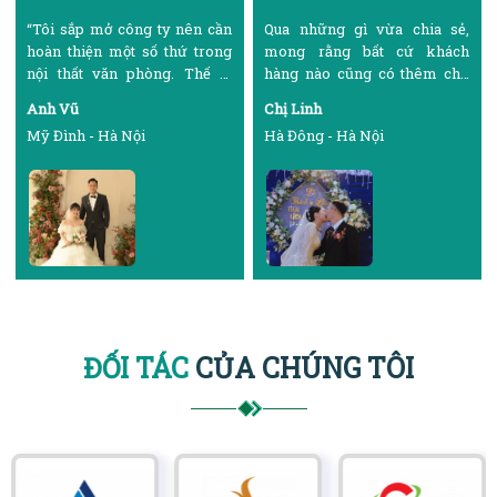
Qua những gì vừa chia sẻ,
“Ngày xưa, lúc mời lập gia
mong rằng bất cứ khách
đình, tôi luôn ước mơ mình có
hàng nào cũng có thêm cho
căn nhà đủ rộng và khang
mình nhiều sự lựa chọn về
trang để vợ con được yên ấm.
Chị Linh
Chị Tuyết
một địa chỉ thi công lắp đặt
Thế là tôi miệt mài làm việc
Hà Đông - Hà Nội
Minh Khai - Hà Nội
nội thất hoàn hảo trong mắt.
và cống hiến cho xã hội nên
mới tích góp đủ tiền mua
được căn nhà này
ĐỐI TÁC
CỦA CHÚNG TÔI