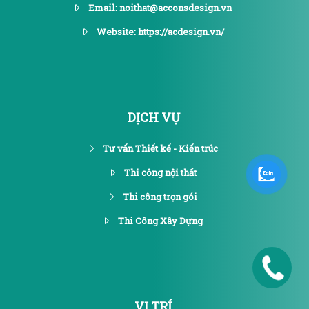
Email: noithat@acconsdesign.vn
Website: https://acdesign.vn/
DỊCH VỤ
Tư vấn Thiết kế - Kiến trúc
Thi công nội thất
Thi công trọn gói
Thi Công Xây Dựng
0986.652.6
VỊ TRÍ