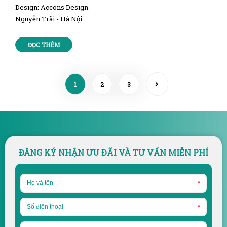
Design: Accons Design
Nguyễn Trãi - Hà Nội
ĐỌC THÊM
1
2
3
ĐĂNG KÝ NHẬN ƯU ĐÃI VÀ TƯ VẤN MIỄN PHÍ
*
*