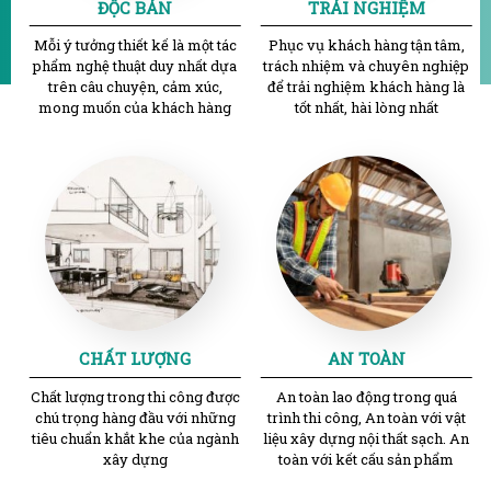
ĐỘC BẢN
TRẢI NGHIỆM
Mỗi ý tưởng thiết kế là một tác
Phục vụ khách hàng tận tâm,
phẩm nghệ thuật duy nhất dựa
trách nhiệm và chuyên nghiệp
trên câu chuyện, cảm xúc,
để trải nghiệm khách hàng là
mong muốn của khách hàng
tốt nhất, hài lòng nhất
CHẤT LƯỢNG
AN TOÀN
Chất lượng trong thi công được
An toàn lao động trong quá
chú trọng hàng đầu với những
trình thi công, An toàn với vật
tiêu chuẩn khắt khe của ngành
liệu xây dựng nội thất sạch. An
xây dựng
toàn với kết cấu sản phẩm