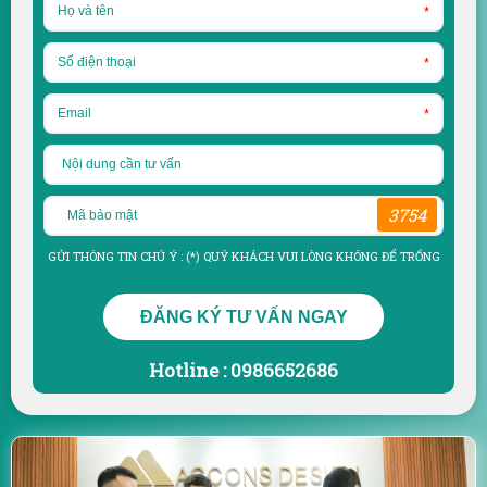
*
*
*
3754
GỬI THÔNG TIN CHÚ Ý : (*) QUÝ KHÁCH VUI LÒNG KHÔNG ĐỂ TRỐNG
ĐĂNG KÝ TƯ VẤN NGAY
Hotline : 0986652686