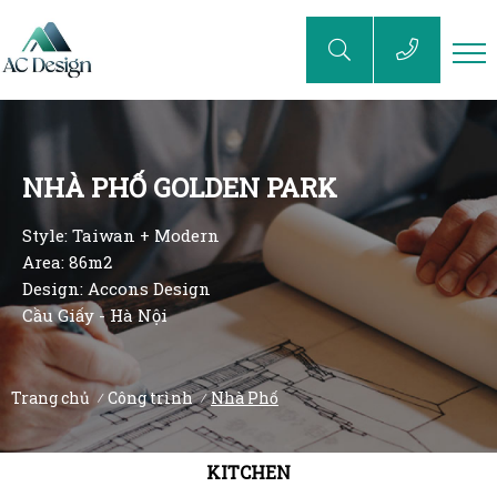
NHÀ PHỐ GOLDEN PARK
Style: Taiwan + Modern
Area: 86m2
Design: Accons Design
Cầu Giấy - Hà Nội
Trang chủ
Công trình
Nhà Phố
/
/
KITCHEN