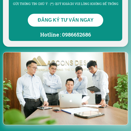
GỬI THÔNG TIN CHÚ Ý : (*) QUÝ KHÁCH VUI LÒNG KHÔNG ĐỂ TRỐNG
ĐĂNG KÝ TƯ VẤN NGAY
Hotline : 0986652686