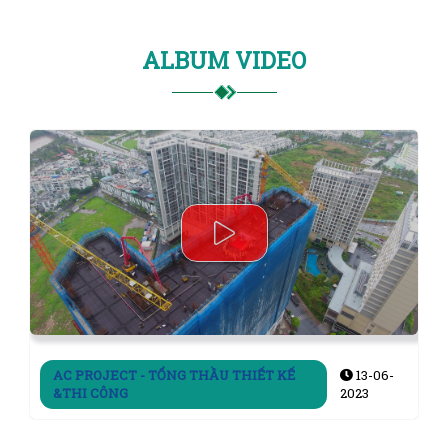
ALBUM VIDEO
AC PROJECT - TỔNG THẦU THIẾT KẾ
13-06-
&THI CÔNG
2023