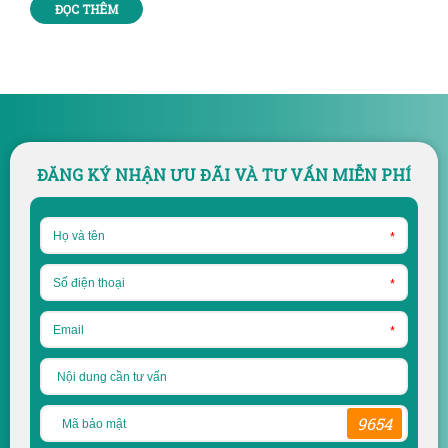
ĐỌC THÊM
ĐĂNG KÝ NHẬN ƯU ĐÃI VÀ TƯ VẤN MIỄN PHÍ
*
*
*
9654