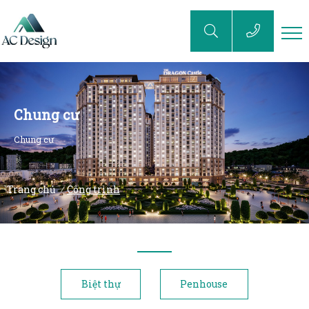
Chung cư
Chung cư
Trang chủ
Công trình
/
Biệt thự
Penhouse