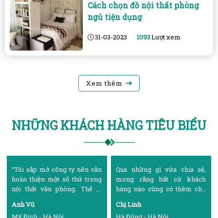
Cách chọn đồ nội thất phòng
ngủ tiện dụng
31-03-2023
1093
Lượt xem
Xem thêm
NHỮNG KHÁCH HÀNG TIÊU BIỂU
Qua những gì vừa chia sẻ,
“Ngày xưa, lúc mời lập gia
mong rằng bất cứ khách
đình, tôi luôn ước mơ mình có
hàng nào cũng có thêm cho
căn nhà đủ rộng và khang
mình nhiều sự lựa chọn về
trang để vợ con được yên ấm.
Chị Linh
Chị Tuyết
một địa chỉ thi công lắp đặt
Thế là tôi miệt mài làm việc
Hà Đông - Hà Nội
Minh Khai - Hà Nội