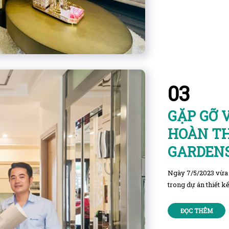
03
GẶP GỠ 
HOÀN T
GARDEN
Ngày 7/5/2023 vừa 
trong dự án thiết k
ĐỌC THÊM