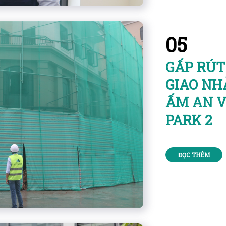
05
GẤP RÚT
GIAO NH
ẤM AN V
PARK 2
ĐỌC THÊM