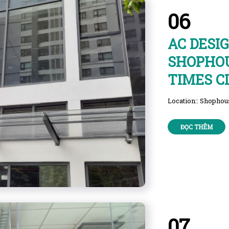
06
AC DESI
SHOPHOU
TIMES C
Location:: Shopho
ĐỌC THÊM
07