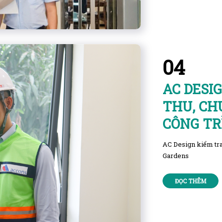
04
AC DESI
THU, CH
CÔNG T
AC Design kiểm tra
Gardens
ĐỌC THÊM