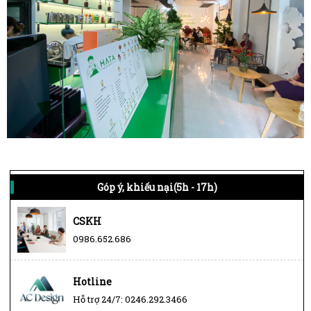
Góp ý, khiếu nại(5h - 17h)
CSKH
0986.652.686
Hotline
Hỗ trợ 24/7: 0246.292.3466