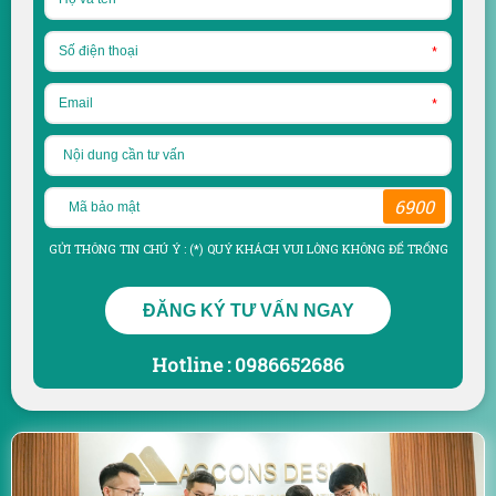
*
*
6900
GỬI THÔNG TIN CHÚ Ý : (*) QUÝ KHÁCH VUI LÒNG KHÔNG ĐỂ TRỐNG
ĐĂNG KÝ TƯ VẤN NGAY
Hotline : 0986652686