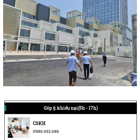
Góp ý, khiếu nại(5h - 17h)
CSKH
0986.652.686