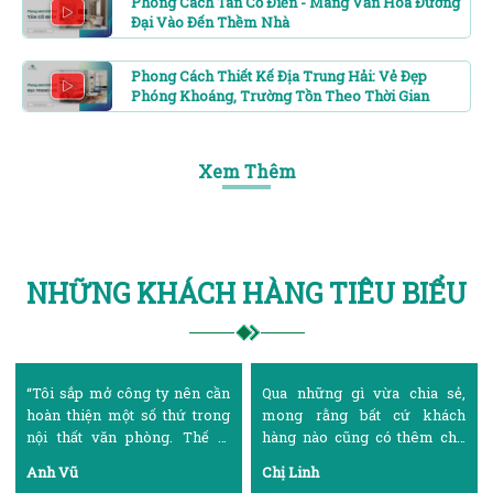
Phong Cách Tân Cổ Điển - Mang Văn Hóa Đương
Đại Vào Đến Thềm Nhà
Phong Cách Thiết Kế Địa Trung Hải: Vẻ Đẹp
Phóng Khoáng, Trường Tồn Theo Thời Gian
Xem Thêm
NHỮNG KHÁCH HÀNG TIÊU BIỂU
Qua những gì vừa chia sẻ,
“Ngày xưa, lúc mời lập gia
mong rằng bất cứ khách
đình, tôi luôn ước mơ mình có
hàng nào cũng có thêm cho
căn nhà đủ rộng và khang
mình nhiều sự lựa chọn về
trang để vợ con được yên ấm.
Chị Linh
Chị Tuyết
một địa chỉ thi công lắp đặt
Thế là tôi miệt mài làm việc