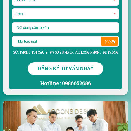
*
*
7795
GỬI THÔNG TIN CHÚ Ý : (*) QUÝ KHÁCH VUI LÒNG KHÔNG ĐỂ TRỐNG
ĐĂNG KÝ TƯ VẤN NGAY
Hotline : 0986652686